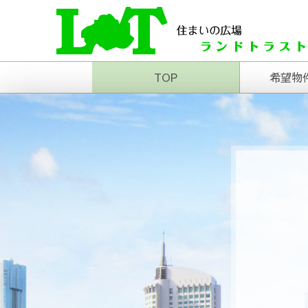
住まいの広場ランド
米沢の不動産はお任せあれ
TOP
希望物