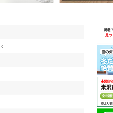
掲載
見つ
して
せ