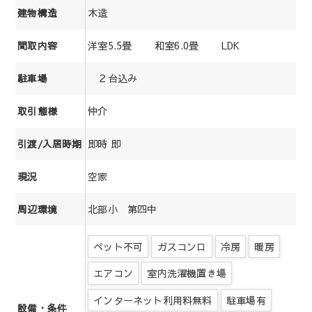
木造
建物構造
洋室5.5畳 和室6.0畳 LDK
間取内容
２台込み
駐車場
仲介
取引態様
即時 即
引渡/入居時期
空家
現況
北部小 第四中
周辺環境
ペット不可
ガスコンロ
冷房
暖房
エアコン
室内洗濯機置き場
インターネット利用料無料
駐車場有
設備・条件