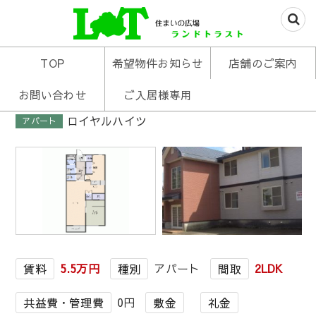
米沢の不動産はお任せあれ
住まいの広場ランド
TOP
希望物件お知らせ
店舗のご案内
トラスト
お問い合わせ
ご入居様専用
ロイヤルハイツ
アパート
1
/
1
5.5万円
アパート
2LDK
賃料
種別
間取
0円
共益費・管理費
敷金
礼金