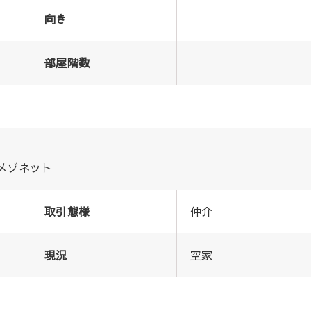
向き
部屋階数
 メゾネット
取引態様
仲介
現況
空家