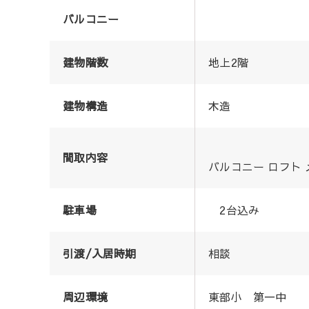
バルコニー
建物階数
地上2階
建物構造
木造
間取内容
バルコニー ロフト
駐車場
2台込み
引渡/入居時期
相談
周辺環境
東部小 第一中