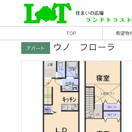
米沢の不動産はお任せあれ
住まいの広場ランド
TOP
希望物
ウノ フローラ
アパート