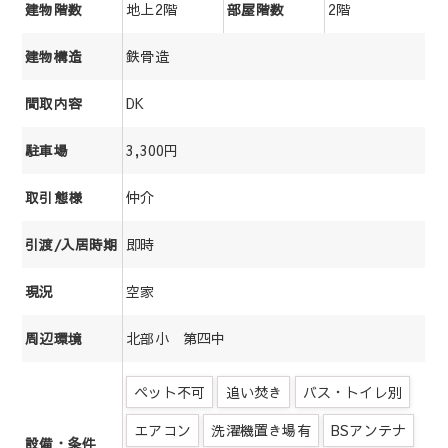
地上2階
2階
建物階数
部屋階数
鉄骨造
建物構造
DK
間取内容
3,300円
駐車場
仲介
取引態様
即時
引渡/入居時期
空家
現況
北部小 第四中
周辺環境
ペット不可
追い焚き
バス・トイレ別
エアコン
洗濯機置き場有
BSアンテナ
設備・条件