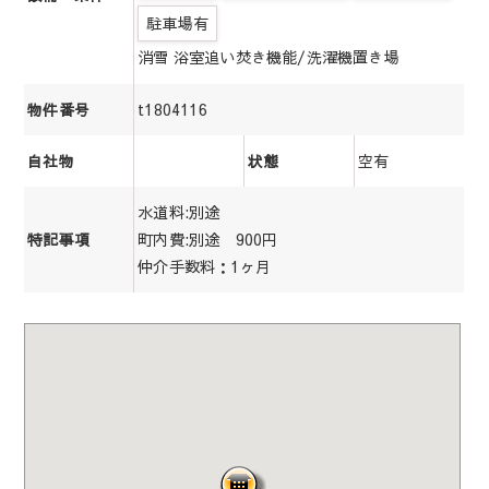
駐車場有
消雪 浴室追い焚き機能/洗濯機置き場
t1804116
物件番号
空有
自社物
状態
水道料:別途
町内費:別途 900円
特記事項
仲介手数料：1ヶ月