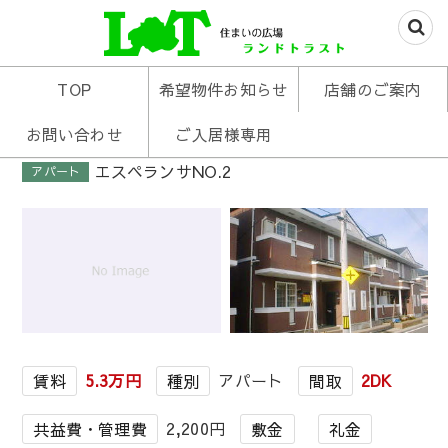
米沢の不動産はお任せあれ
住まいの広場ランド
TOP
希望物件お知らせ
店舗のご案内
トラスト
お問い合わせ
ご入居様専用
エスペランサNO.2
アパート
1
/
1
5.3万円
アパート
2DK
賃料
種別
間取
2,200円
共益費・管理費
敷金
礼金