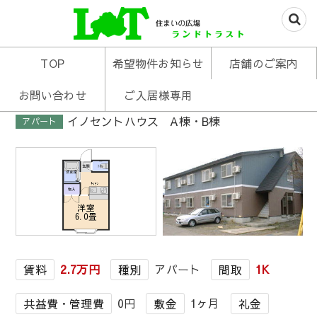
米沢の不動産はお任せあれ
住まいの広場ランド
TOP
希望物件お知らせ
店舗のご案内
トラスト
お問い合わせ
ご入居様専用
イノセントハウス A棟・B棟
アパート
1
/
1
2.7万円
アパート
1K
賃料
種別
間取
0円
1ヶ月
共益費・管理費
敷金
礼金