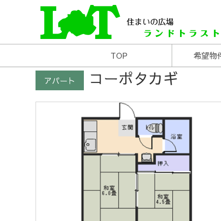
米沢の不動産はお任せあれ
住まいの広場ランド
TOP
希望物
コーポタカギ
アパート