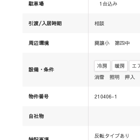
駐車場
1台込み
引渡/入居時期
相談
周辺環境
興譲小 第四中
冷房
暖房
エ
設備・条件
消雪 照明 押入 
物件番号
210406-1
自社物
反転タイプあり
特記事項