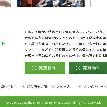
米沢の不動産の特徴として雪に対応しているというこ
米沢では冬には雪が降りますので、当然不動産全般雪
駐車場でも除雪に対応したり、一戸建てでも屋根の雪
マンションなどでも冷暖房など多くの雪に対する対策
米沢市で不動産をお探しの方はぜひ、雪の事も検討材
お問い合わせ
ご入居様専用
大家さんへ
プライバシーポ
© 2026
Copyright © 2011-2018 landtrust.co All rights reserved.