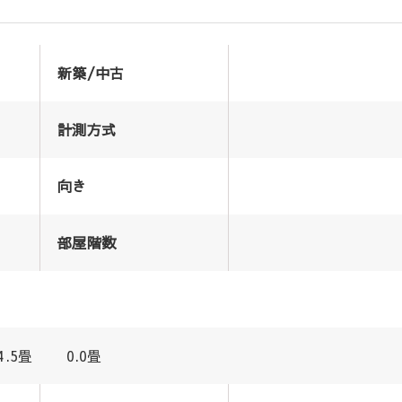
新築/中古
計測方式
向き
部屋階数
室4.5畳 0.0畳