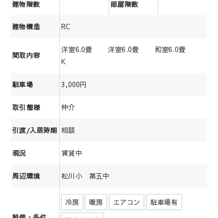
建物階数
部屋階数
RC
建物構造
洋室6.0畳 洋室6.0畳 和室6.0畳
間取内容
K
3,000円
駐車場
仲介
取引態様
相談
引渡/入居時期
賃貸中
現況
松川小 第五中
周辺環境
冷房
暖房
エアコン
駐車場有
設備・条件