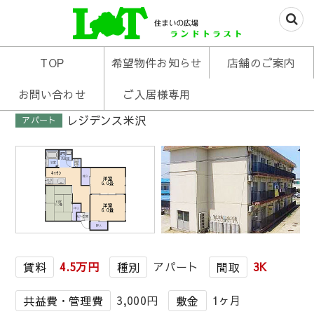
米沢の不動産はお任せあれ
住まいの広場ランド
TOP
希望物件お知らせ
店舗のご案内
トラスト
お問い合わせ
ご入居様専用
レジデンス米沢
アパート
1
/
1
4.5万円
アパート
3K
賃料
種別
間取
3,000円
1ヶ月
共益費・管理費
敷金