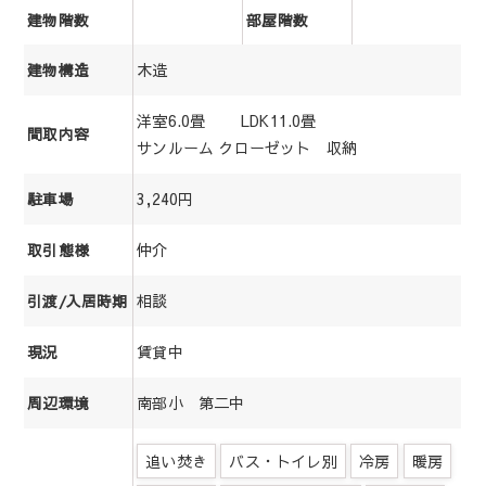
建物階数
部屋階数
木造
建物構造
洋室6.0畳 LDK11.0畳
間取内容
サンルーム クローゼット 収納
3,240円
駐車場
仲介
取引態様
相談
引渡/入居時期
賃貸中
現況
南部小 第二中
周辺環境
追い焚き
バス・トイレ別
冷房
暖房