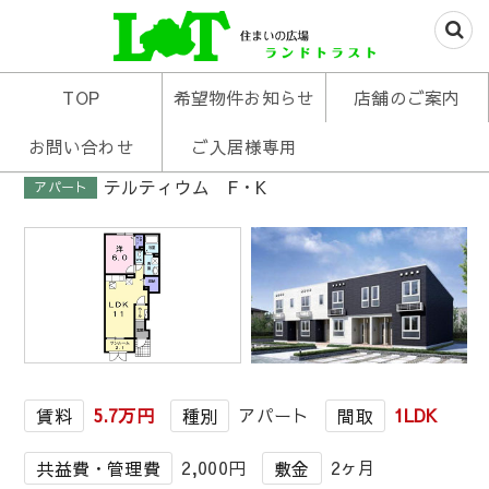
米沢の不動産はお任せあれ
住まいの広場ランド
TOP
希望物件お知らせ
店舗のご案内
トラスト
お問い合わせ
ご入居様専用
テルティウム F・K
アパート
1
/
1
5.7万円
アパート
1LDK
賃料
種別
間取
2,000円
2ヶ月
共益費・管理費
敷金